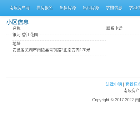
南陵房产网
看房报名
出售房源
出租房源
求购信息
求租
小区信息
名称
联系电话
银河·香江花园
地址
安徽省芜湖市南陵县青铜路2正南方向170米
法律申明
|
套餐标
南陵房产
Copyright © 2017-2022 南