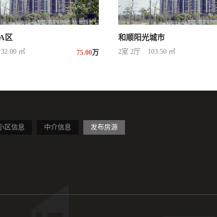
A区
和顺阳光城市
132.00 ㎡
2室 2厅
103.50 ㎡
75.00
万
小区信息
中介信息
发布房源