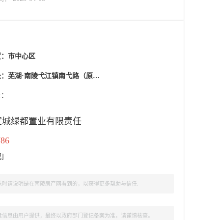
置：
市中心区
芜湖·南陵弋江镇南弋路（原灰沙砖场）
盘：
宣城绿都置业有限责任
786
记
]
时请说明是在南陵房产网看到的，以获得更多帮助与信任.
盘信息由用户提供，最终以政府部门登记备案为准，请谨慎核查。