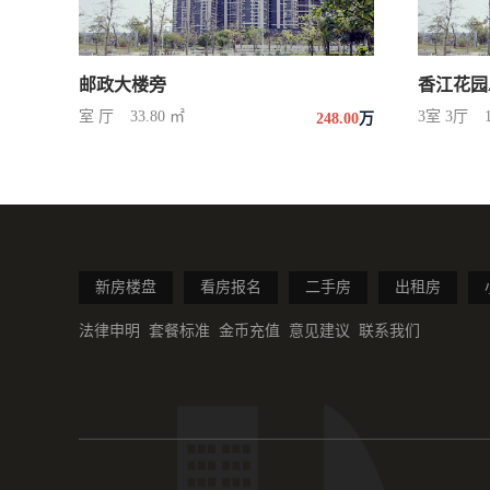
邮政大楼旁
香江花园
室 厅
33.80 ㎡
3室 3厅
248.00
万
新房楼盘
看房报名
二手房
出租房
法律申明
套餐标准
金币充值
意见建议
联系我们