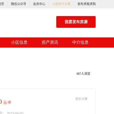
首页
微信公众号
会员中心
入驻中介公司
发布求租求购
我要发布房源
小区信息
房产资讯
中介信息
887人浏览
房价计算
0
元/平
2023-04-05