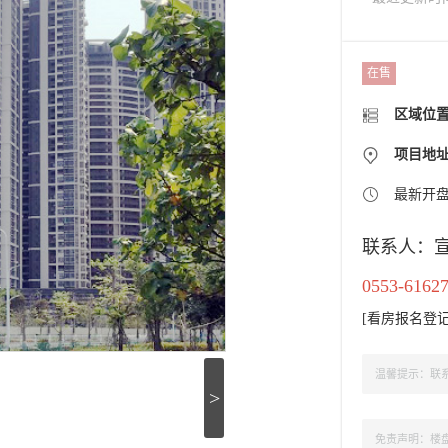
在售
区域位
项目地址：
最新开
联系人：
0553-6162
[
看房报名登
温馨提示：联系
>
免责声明：楼