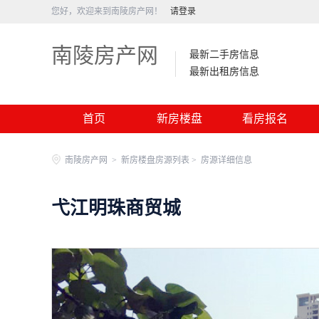
您好，欢迎来到南陵房产网！
请登录
南陵房产网
最新二手房信息
最新出租房信息
首页
新房楼盘
看房报名
南陵房产网
>
新房楼盘房源列表 >
房源详细信息
弋江明珠商贸城